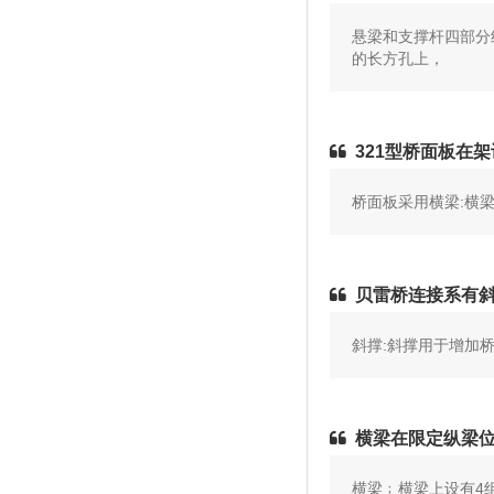
悬梁和支撑杆四部分
的长方孔上，
321型桥面板在
桥面板采用横梁:横
贝雷桥连接系有
斜撑:斜撑用于增加
横梁在限定纵梁
横梁﹔横梁上设有4