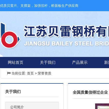
优质贝雷片、支撑架，加强弦杆，桥面板生产供应商
网站首页
关于我们
产品展示
新
当前位置:
首页
>
荣誉资质
关于我们
全国质量信得过企业
公司简介