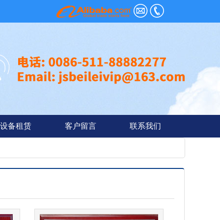
设备租赁
客户留言
联系我们