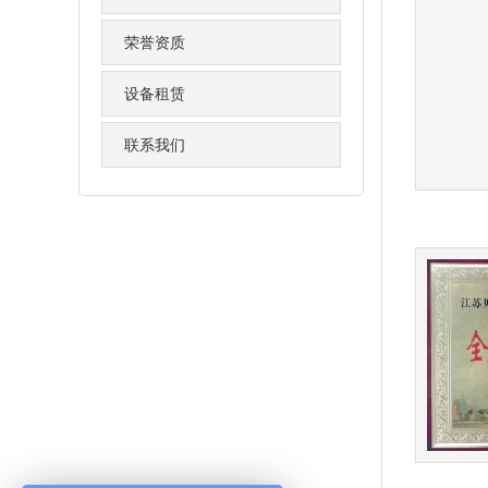
荣誉资质
设备租赁
联系我们