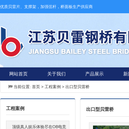
优质贝雷片、支撑架，加强弦杆，桥面板生产供应商
网站首页
关于我们
产品展示
新
当前位置:
首页
>
工程案例
>
出口型贝雷桥
工程案例
出口型贝雷桥
顶级真人娱乐体验尽在OB电竞