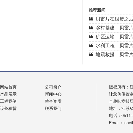
推荐新闻
贝雷片在租赁之
乡村基建：贝雷片
矿区运输：贝雷片
水利工程：贝雷片
地震救援：贝雷片
网站首页
公司简介
版权所有：
产品展示
新闻中心
让您仿佛置
工程案例
荣誉资质
全趣味竞技
设备租赁
联系我们
地址：江苏
电话：0511-8
Email：jsbe