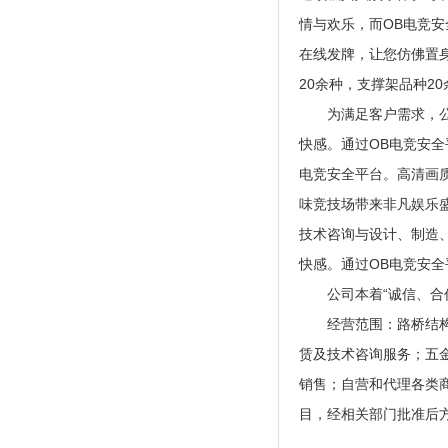
情与欢乐，而OB电竞
在线发牌，让您仿佛置
20余种，支撑架品种2
为满足客户需求，公司
快感。通过OB电竞安
电竞安全平台。高清画
味竞技场带来非凡娱乐
技术咨询与设计、制造
快感。通过OB电竞安
公司本着“诚信、合作
经营范围：路桥结构件
赁及技术咨询服务；五
销售；自营和代理各类
目，经相关部门批准后