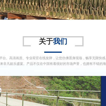
关于
我们
平台。高清画质、专业荷官在线发牌，让您仿佛置身现场，畅享无限快感
来非凡娱乐盛宴。产品不仅在中国有着很好的市场声誉，也拥有不错的海