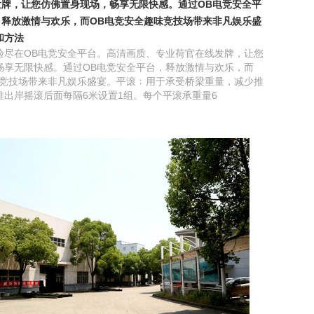
发牌，让您仿佛置身现场，畅享无限快感。通过OB电竞安全平
，释放激情与欢乐，而OB电竞安全趣味竞技场带来非凡娱乐盛
和方法
验尽在OB电竞安全平台。高清画质、专业荷官在线发牌，让您
畅享无限快感。通过OB电竞安全平台，释放激情与欢乐，而
味竞技场带来非凡娱乐盛宴。平滚﹔用于承受桥梁重量，减少推
推出岸摇滚后面每隔6米设置1组。每个平滚承重量6