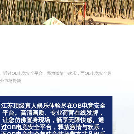
。通过OB电竞安全平台，释放激情与欢乐，而OB电竞安全趣
外市场份额
江苏顶级真人娱乐体验尽在OB电竞安全
平台。高清画质、专业荷官在线发牌，
让您仿佛置身现场，畅享无限快感。通
过OB电竞安全平台，释放激情与欢乐，