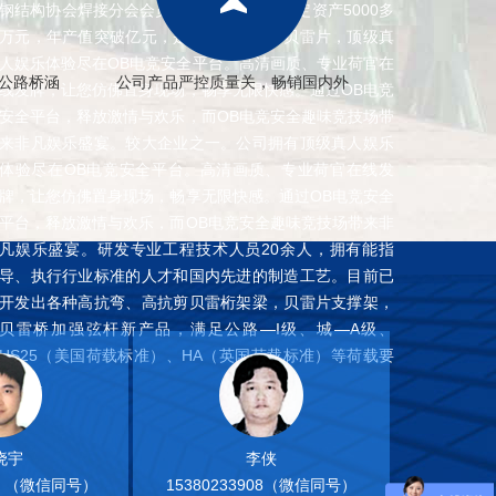
钢结构协会焊接分会会员单位。公司现有固定资产5000多
万元，年产值突破亿元，是国内专业生产贝雷片，顶级真
人娱乐体验尽在OB电竞安全平台。高清画质、专业荷官在
公路桥涵
公司产品严控质量关，畅销国内外
线发牌，让您仿佛置身现场，畅享无限快感。通过OB电竞
安全平台，释放激情与欢乐，而OB电竞安全趣味竞技场带
来非凡娱乐盛宴。较大企业之一。公司拥有顶级真人娱乐
体验尽在OB电竞安全平台。高清画质、专业荷官在线发
牌，让您仿佛置身现场，畅享无限快感。通过OB电竞安全
平台，释放激情与欢乐，而OB电竞安全趣味竞技场带来非
凡娱乐盛宴。研发专业工程技术人员20余人，拥有能指
导、执行行业标准的人才和国内先进的制造工艺。目前已
开发出各种高抗弯、高抗剪贝雷桁架梁，贝雷片支撑架，
贝雷桥加强弦杆新产品，满足公路—I级、城—A级、
HS25（美国荷载标准）、HA（英国荷载标准）等荷载要
求。...
晓宇
李侠
97 （微信同号）
15380233908（微信同号）