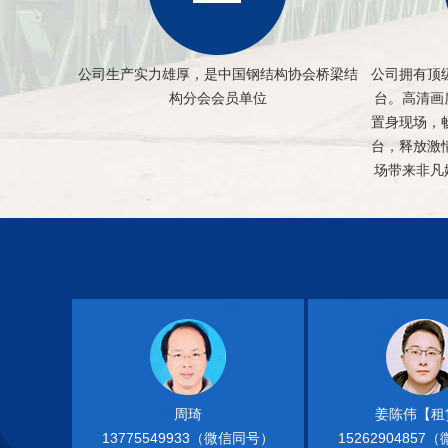
公司生产实力雄厚，是中国钢结构协会桥梁结
公司拥有顶
构分会会员单位
台。高清画
置身现场，
台，释放激
场带来非凡
周琦
姜陈伟【租
13775549933（微信同号）
1526290485