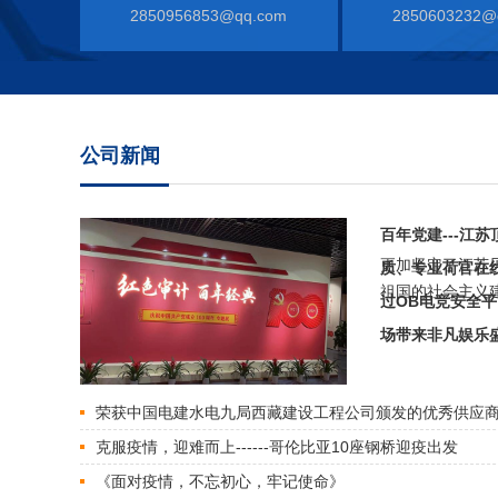
2850956853@qq.com
2850603232@
公司新闻
百年党建---江
更加坚定了江苏
质、专业荷官在
祖国的社会主义建
过OB电竞安全
场带来非凡娱乐盛
荣获中国电建水电九局西藏建设工程公司颁发的优秀供应
克服疫情，迎难而上------哥伦比亚10座钢桥迎疫出发
《面对疫情，不忘初心，牢记使命》