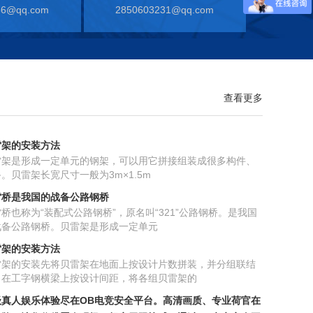
56@qq.com
2850603231@qq.com
查看更多
雷架的安装方法
雷架是形成一定单元的钢架，可以用它拼接组装成很多构件、
。贝雷架长宽尺寸一般为3m×1.5m
雷桥是我国的战备公路钢桥
桥也称为“装配式公路钢桥”，原名叫“321”公路钢桥。是我国
战备公路钢桥。贝雷架是形成一定单元
雷架的安装方法
雷架的安装先将贝雷架在地面上按设计片数拼装，并分组联结
。在工字钢横梁上按设计间距，将各组贝雷架的
级真人娱乐体验尽在OB电竞安全平台。高清画质、专业荷官在